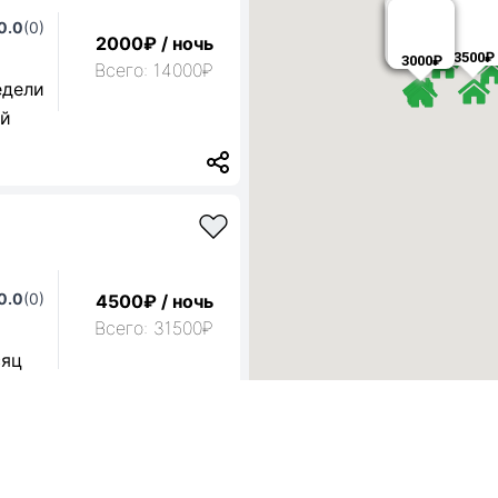
0.0
(0)
4500₽
200
2000₽ / ночь
2500₽
3500₽
3000₽
3000₽
Всего: 14000₽
едели
ой
0.0
(0)
4500₽ / ночь
Всего: 31500₽
сяц