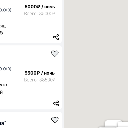
5000₽ / ночь
0.0
(0)
Всего: 35000₽
сяц
0.0
(0)
5500₽ / ночь
Всего: 38500₽
елю
ой
а"