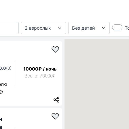
Т
0.0
(0)
10000₽ / ночь
Всего: 70000₽
елю
я
а