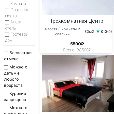
Комната
Спальное
место
Трёхкомнатная Центр
Апарт-
отель
4 гостя 3 комнаты 2
80м2
0.0
(0)
Гостевой
спальни
дом
5500₽
Всего: 38500₽
Бесплатная
отмена
Можно с
детьми
любого
возраста
Курение
запрещено
Можно с
питомцами