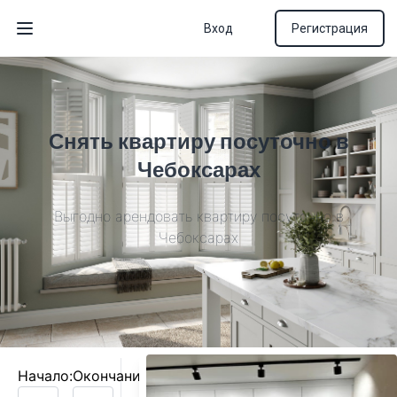
Вход
Регистрация
Открыть меню
Снять квартиру посуточно в
Чебоксарах
Выгодно арендовать квартиру посуточно в
Чебоксарах
Начало:
Окончание: