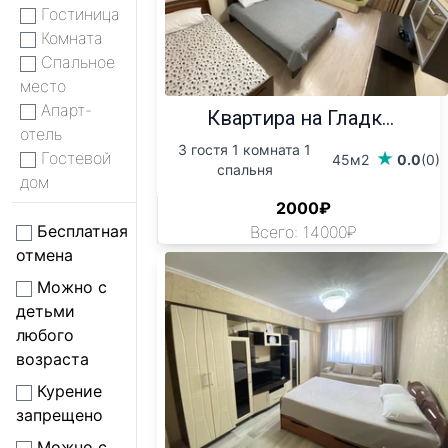
Гостиница
Комната
Спальное
место
Апарт-
Квартира на Гладк...
отель
3 гостя 1 комната 1
Гостевой
45м2
0.0
(0)
спальня
дом
2000₽
Бесплатная
Всего: 14000₽
отмена
Можно с
детьми
любого
возраста
Курение
запрещено
Можно с