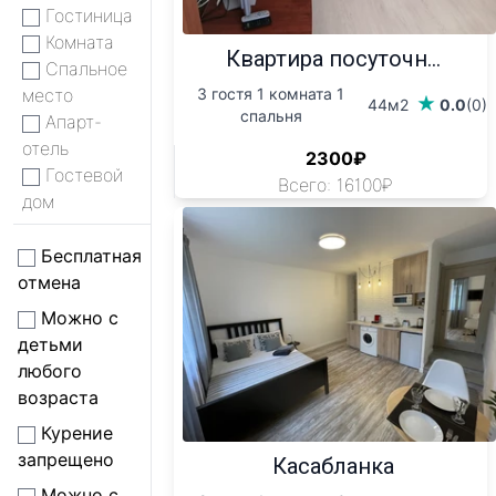
Гостиница
Комната
Квартира посуточн...
Спальное
место
3 гостя 1 комната 1
44м2
0.0
(0)
спальня
Апарт-
отель
2300₽
Гостевой
Всего: 16100₽
дом
Бесплатная
отмена
Можно с
детьми
любого
возраста
Курение
запрещено
Касабланка
Можно с