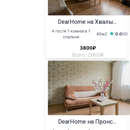
DearHome на Хвалы...
4 гостя 1 комната 1
40м2
0.0
(0)
спальня
3800₽
Всего: 26600₽
DearHome на Пронс...