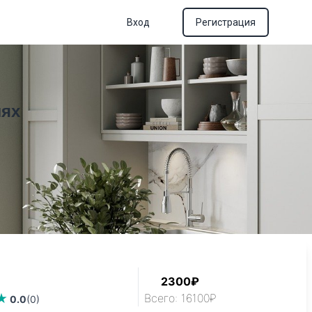
Вход
Регистрация
лях
2300₽
Всего: 16100₽
0.0
(0)