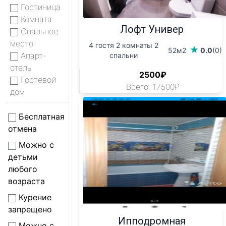
Гостиница
Комната
Лофт Универ
Спальное
место
4 гостя 2 комнаты 2
52м2
0.0
(0)
Апарт-
спальни
отель
2500₽
Гостевой
Всего: 17500₽
дом
Бесплатная
отмена
Можно с
детьми
любого
возраста
Курение
запрещено
Ипподромная
Можно с