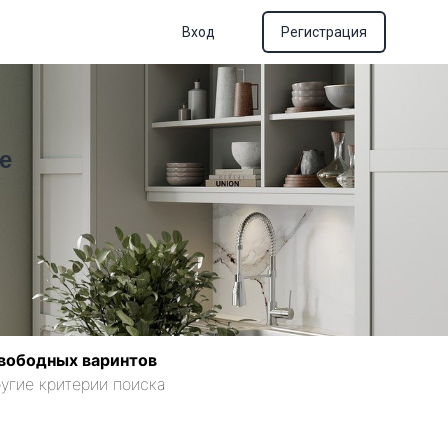
Вход
Регистрация
е
вободных варинтов
угие критерии поиска