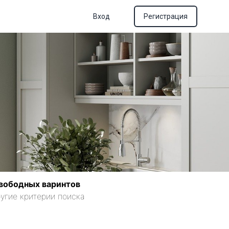
Вход
Регистрация
вободных варинтов
угие критерии поиска