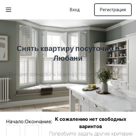
Вход
Регистрация
Открыть меню
Снять квартиру посуточно в
Любани
Выгодно арендовать квартиру посуточно в Любани
К сожалению нет свободных
Начало:
Окончание:
варинтов
Попробуйте задать другие критерии