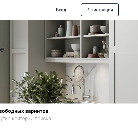
Вход
Регистрация
е
вободных варинтов
угие критерии поиска