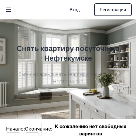
Вход
Регистрация
Открыть меню
Снять квартиру посуточно в
Нефтекумске
Выгодно арендовать квартиру посуточно в
Нефтекумске
К сожалению нет свободных
Начало:
Окончание:
варинтов