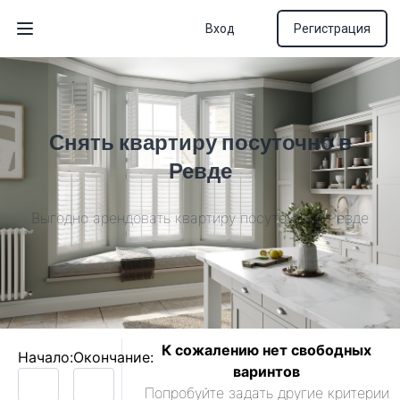
Вход
Регистрация
Открыть меню
Снять квартиру посуточно в
Ревде
Выгодно арендовать квартиру посуточно в Ревде
К сожалению нет свободных
Начало:
Окончание:
варинтов
Попробуйте задать другие критерии