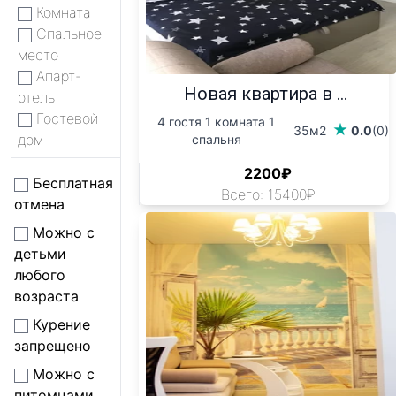
Комната
Спальное
место
Апарт-
Новая квартира в ...
отель
Гостевой
4 гостя 1 комната 1
35м2
0.0
(0)
дом
спальня
2200₽
Бесплатная
Всего: 15400₽
отмена
Можно с
детьми
любого
возраста
Курение
запрещено
Можно с
питомцами