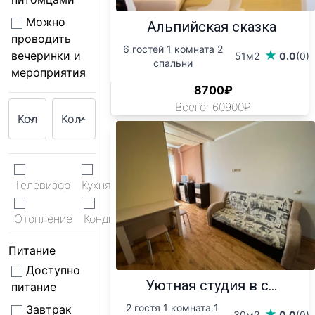
Можно
Альпийская сказка
проводить
6 гостей 1 комната 2
вечеринки и
51м2
0.0
(0)
спальни
мероприятия
8700₽
Всего: 60900₽
Телевизор
Кухня
WiFi
Отопление
Кондиционер
Питание
Доступно
Уютная студия в с...
питание
2 гостя 1 комната 1
Завтрак
30м2
0.0
(0)