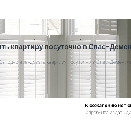
ть квартиру посуточно в Спас-Деме
Выгодно арендовать квартиру посуточно в Спас-Деменск
К сожалению нет с
Попробуйте задать др