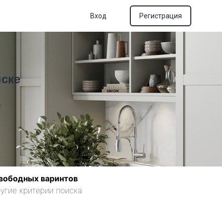
Вход
Регистрация
нске
е
вободных варинтов
угие критерии поиска