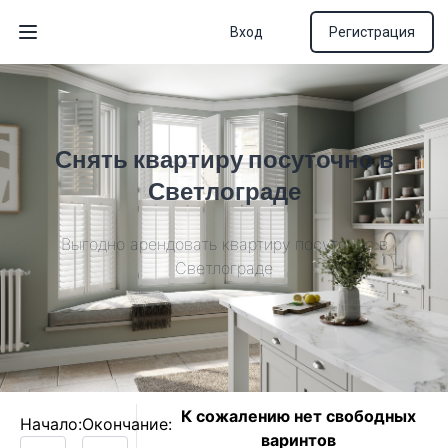
Вход
Регистрация
Открыть меню
Снять квартиру посуточно в
Светлограде
Выгодно арендовать квартиру посуточно в
Светлограде
К сожалению нет свободных
Начало:
Окончание:
варинтов