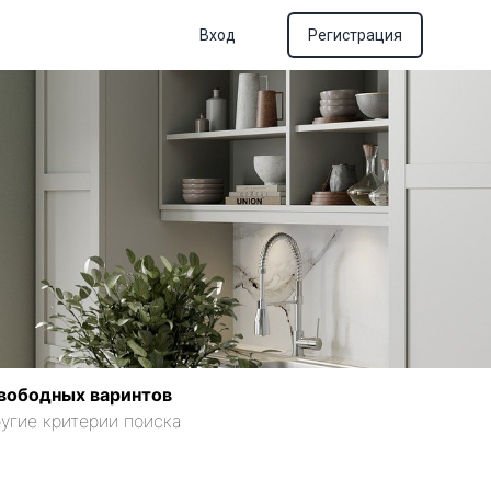
Вход
Регистрация
вободных варинтов
угие критерии поиска