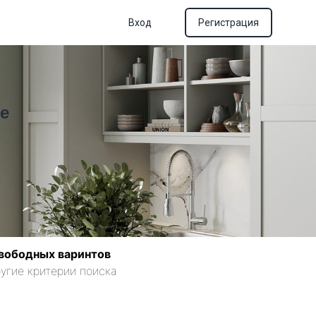
Вход
Регистрация
е
вободных варинтов
угие критерии поиска