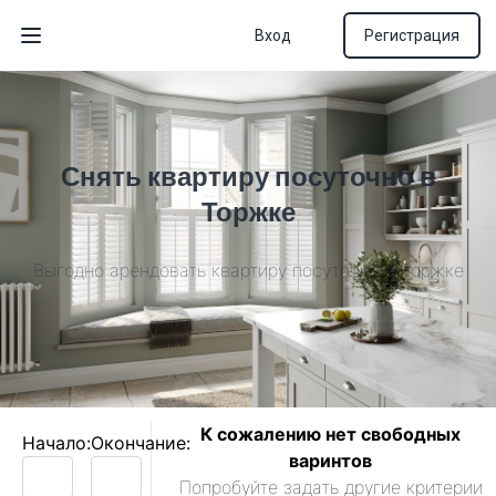
Вход
Регистрация
Открыть меню
Снять квартиру посуточно в
Торжке
Выгодно арендовать квартиру посуточно в Торжке
К сожалению нет свободных
Начало:
Окончание:
варинтов
Попробуйте задать другие критерии