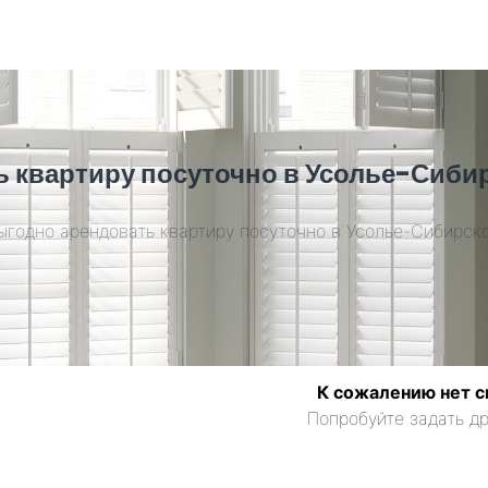
ь квартиру посуточно в Усолье-Сиби
ыгодно арендовать квартиру посуточно в Усолье-Сибирск
К сожалению нет с
Попробуйте задать др