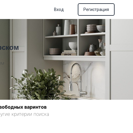
Вход
Регистрация
рском
ом
вободных варинтов
угие критерии поиска