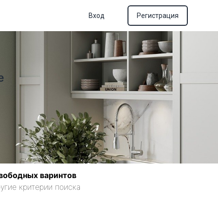
Вход
Регистрация
е
вободных варинтов
угие критерии поиска