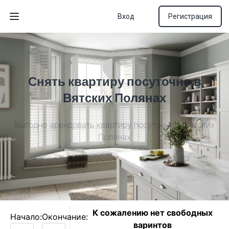
Вход
Регистрация
Открыть меню
Снять квартиру посуточно в
Вятских Полянах
Выгодно арендовать квартиру посуточно в Вятских
Полянах
К сожалению нет свободных
Начало:
Окончание:
варинтов