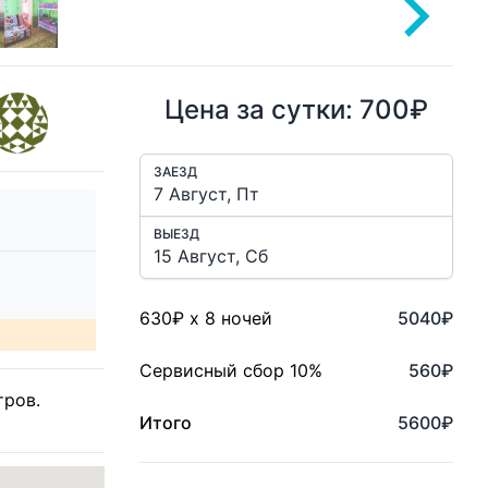
Цена за сутки: 700₽
ЗАЕЗД
ВЫЕЗД
630
₽ x
8
ночей
5040
₽
Сервисный сбор 10%
560
₽
тров.
Итого
5600
₽