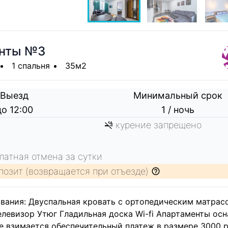
нты №3
1 спальня
35м2
Выезд
Минимальный срок
до 12:00
1 / ночь
курение запрещено
атная отмена за сутки
позит (возвращается при отъезде)
вания: Двуспальная кровать с ортопедическим матрас
елевизор Утюг Гладильная доска Wi-fi Апартаменты ос
е взимается обеспечительный платеж в размере 3000 р