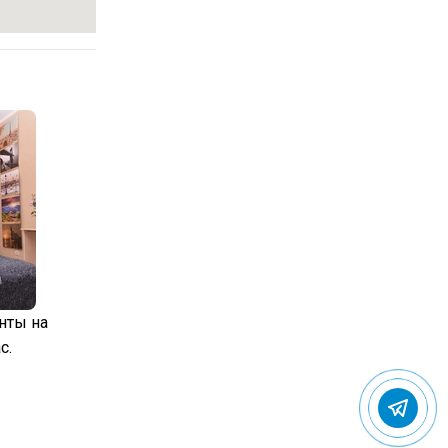
нты на
с.