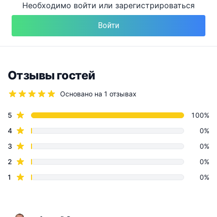
Необходимо войти или зарегистрироваться
Войти
Отзывы гостей
Основано на 1 отзывах
5 из 5 звёзд
звёзд
Отзывы
5
100%
звёзды
4
0%
звезды
3
0%
звезды
2
0%
звезда
1
0%