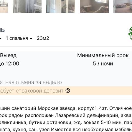
ль
1 спальня
23м2
Выезд
Минимальный срок
до 12:00
5 / ночи
атная отмена за неделю
ребует страховой депозит
ший санаторий Морская звезда, корпус1, 4эт. Отличное
орок,рядом расположен Лазаревский дельфинарий, аква
ликлиника, бутики,остановки, жд. вокзал 5-10 мин. па
ната, кухня, сан. узел Имеется вся необходимая мебель