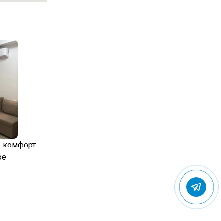
К комфорт
ое