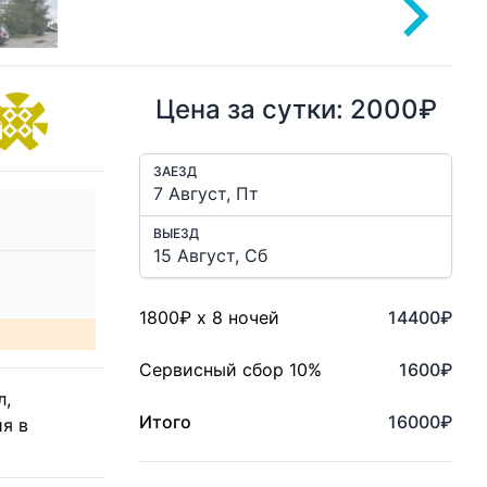
Цена за сутки: 2000₽
ЗАЕЗД
ВЫЕЗД
1800
₽ x
8
ночей
14400
₽
Сервисный сбор 10%
1600
₽
л,
Итого
16000
₽
я в