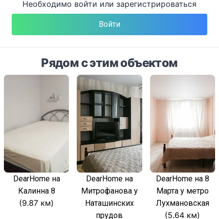
Необходимо войти или зарегистрироваться
Войти
Рядом с этим объектом
DearHome на
DearHome на
DearHome на 8
Калинна 8
Митрофанова у
Марта у метро
(9.87 км)
Наташинских
Лухмановская
(5.64 км)
прудов