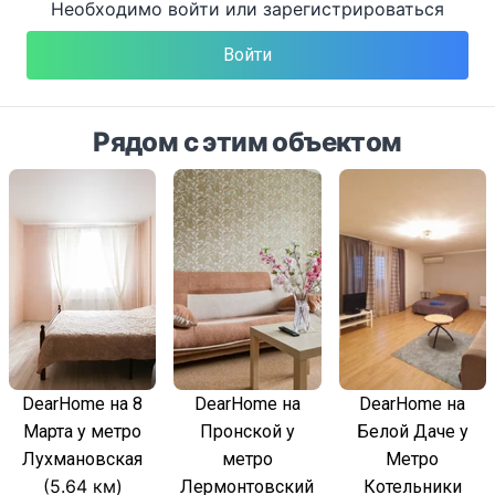
Необходимо войти или зарегистрироваться
Войти
Рядом с этим объектом
DearHome на 8
DearHome на
DearHome на
Марта у метро
Пронской у
Белой Даче у
Лухмановская
метро
Метро
(5.64 км)
Лермонтовский
Котельники