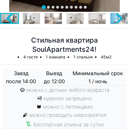
Стильная квартира
SoulApartments24!
4 гостя
1 комната
1 спальня
45м2
Заезд
Выезд
Минимальный срок
после 14:00
до 12:00
1 / ночь
можно с детьми любого возраста
курение запрещено
можно с питомцами
можно проводить мероприятия
Бесплатная отмена за сутки