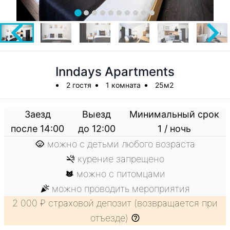
Inndays Apartments
2 гостя
1 комната
25м2
Заезд
Выезд
Минимальный срок
после 14:00
до 12:00
1 / ночь
можно с детьми любого возраста
курение запрещено
можно с питомцами
можно проводить мероприятия
2 000 ₽ страховой депозит (возвращается при
отъезде)