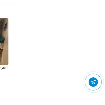
дия !