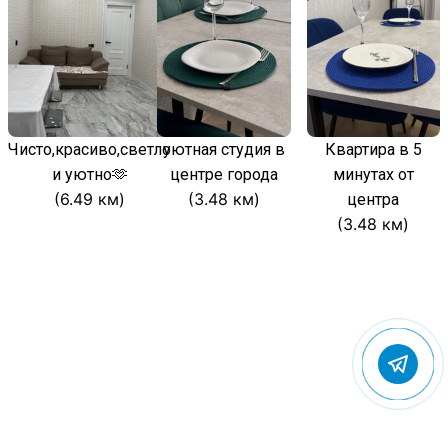
Чисто,красиво,светло
уютная студия в
Квартира в 5
и уютно🫶
центре города
минутах от
(6.49 км)
(3.48 км)
центра
(3.48 км)