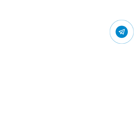
© 2022 Gostevic.ru — все права защищены
Политика конфиденциальности
Пользовательское соглашение
Контакты