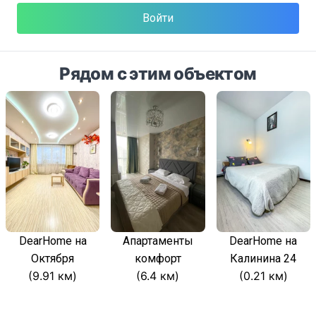
Войти
Рядом с этим объектом
DearHome на
Апартаменты
DearHome на
Октября
комфорт
Калинина 24
(9.91 км)
(6.4 км)
(0.21 км)